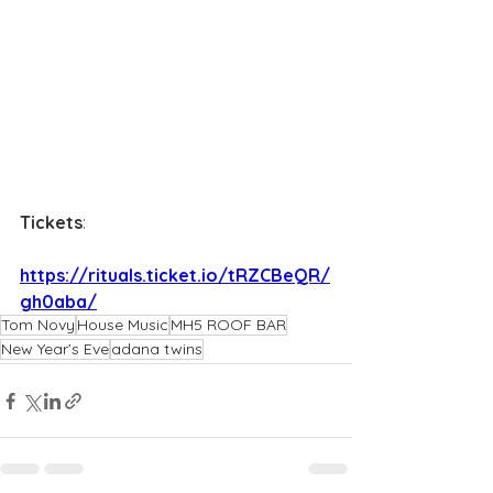
Tickets
:
https://rituals.ticket.io/tRZCBeQR/
gh0aba/
Tom Novy
House Music
MH5 ROOF BAR
New Year’s Eve
adana twins