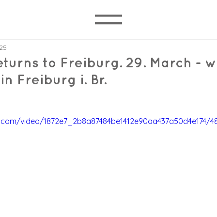
25
turns to Freiburg. 29. March - w
 Freiburg i. Br.
tic.com/video/1872e7_2b8a87484be1412e90aa437a50d4e174/4