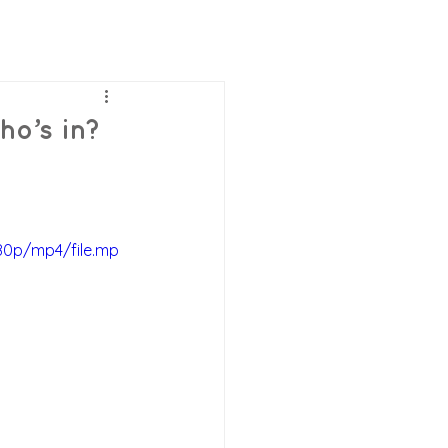
ho’s in?
80p/mp4/file.mp