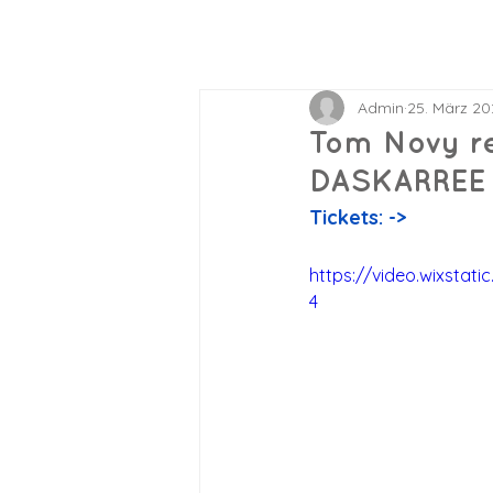
Admin
25. März 20
Tom Novy re
DASKARREE in
Tickets: ->
https://video.wixsta
4